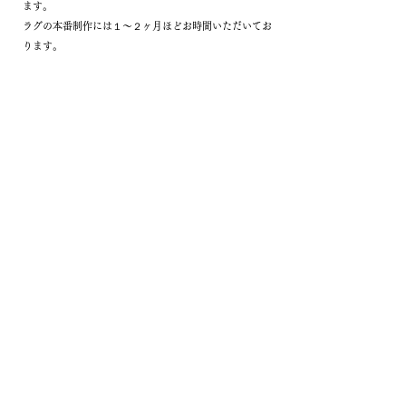
ます。
ラグの本番制作には１〜２ヶ月ほどお時間いただいてお
ります。
納期は、サイズやデザインにより変わります。その都度
ご説明させていただきますので、ご安心ください。
０５ ご納品
約１〜2ヶ月後に、ご希望の場所へご配送いたします。
ご納品後完了となります。
Haute couture Rug & Carpet
｜
Katsuki Connection