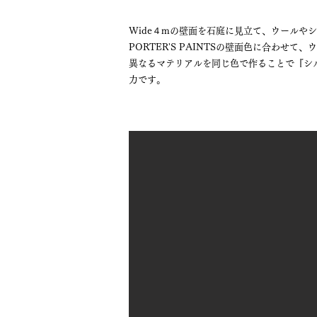
Wide４mの壁面を石庭に見立て、ウールや
PORTER'S PAINTSの壁面色に合わせ
異なるマテリアルを同じ色で作ることで『シ
力です。